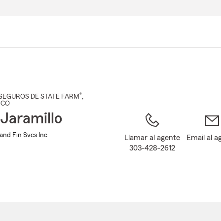
Pasar
al
contenido
principal
®
SEGUROS DE STATE FARM
,
, CO
 Jaramillo
 and Fin Svcs Inc
Llamar al agente
Email al a
303-428-2612