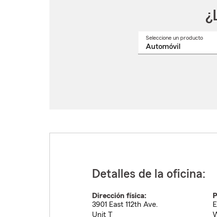
¿
Seleccione un producto
Selec
un
nomb
de
produ
del
menú
despl
Detalles de la oficina:
Dirección física:
P
3901 East 112th Ave.
E
Unit T
W