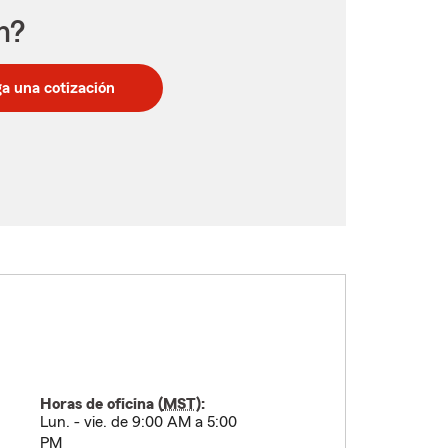
n?
a una cotización
Horas de oficina (
MST
):
Lun. - vie. de 9:00 AM a 5:00
PM