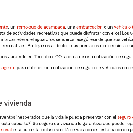
ante
, un
remolque de acampada
, una
embarcación
o un
vehículo 
ista de actividades recreativas que puede disfrutar con ellos! Los 
a la carretera, el agua o los senderos, asegúrese de que sus vehí
 recreativos. Proteja sus artículos más preciados dondequiera qu
is Jaramillo en Thornton, CO, acerca de una cotización de seguro
n agente
para obtener una cotización de seguro de vehículos recre
e vivienda
eventos inesperados que la vida le pueda presentar con el
seguro 
1
 está cubierto?
Su seguro de vivienda le garantiza que puede rep
rsonal
está cubierta incluso si está de vacaciones, está haciendo g