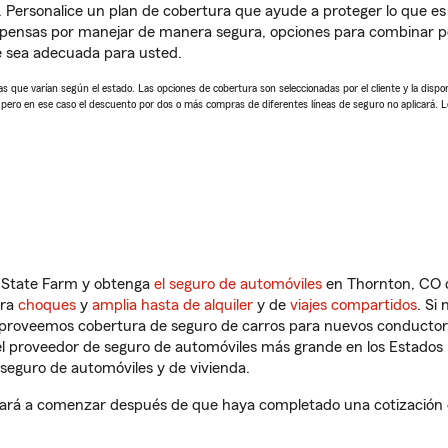
. Personalice un plan de cobertura que ayude a proteger lo que es 
pensas por manejar de manera segura, opciones para combinar pól
e sea adecuada para usted.
 que varían según el estado. Las opciones de cobertura son seleccionadas por el cliente y la disponib
, pero en ese caso el descuento por dos o más compras de diferentes líneas de seguro no aplicará. 
n State Farm y obtenga
el seguro de automóviles
en Thornton, CO q
tra
choques
y
amplia hasta de alquiler
y de
viajes compartidos
. Si
s proveemos cobertura de seguro de carros para nuevos conductores
l proveedor de seguro de automóviles más grande en los Estados
seguro de automóviles y de vivienda.
dará a comenzar después de que haya completado una cotización de