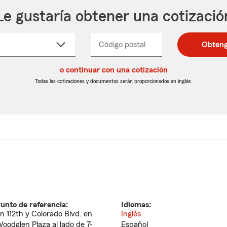
Le gustaría obtener una cotizació
cione
Código postal
Ingresa
Ingresa
Obteng
_____
un
un
re
código
código
cto
o continuar con una cotización
postal
postal
de
de
Todas las cotizaciones y documentos serán proporcionados en inglés.
egable
5
5
dígitos
dígitos
unto de referencia:
Idiomas:
n 112th y Colorado Blvd. en
Inglés
oodglen Plaza al lado de 7-
Español